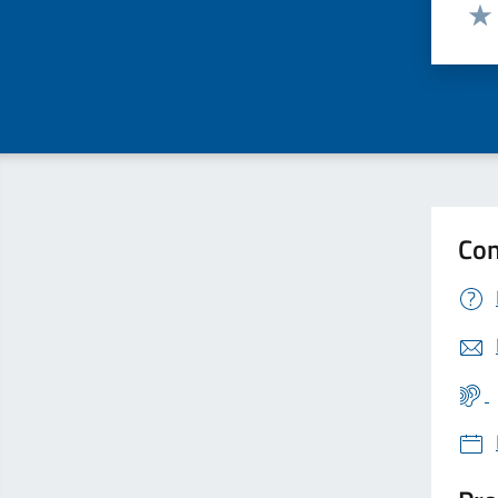
Valut
Valu
Con