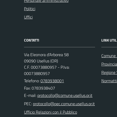
Personale amministrativo
Politici
Uffici
CONTATTI
LINK UTIL
Via Eleonora d'Arborea 58
Comune d
09090 Usellus (OR)
Provincia
C.F. 00073880957 - P.Iva:
Regione
00073880957
Telefono:
0783938001
Normatti
Fax: 0783938407
E-mail:
PEC:
Ufficio Relazioni con il Pubblico