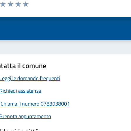
a da 1 a 5 stelle la pagina
ta 1 stelle su 5
Valuta 2 stelle su 5
Valuta 3 stelle su 5
Valuta 4 stelle su 5
Valuta 5 stelle su 5
tatta il comune
Leggi le domande frequenti
Richiedi assistenza
Chiama il numero 0783938001
Prenota appuntamento