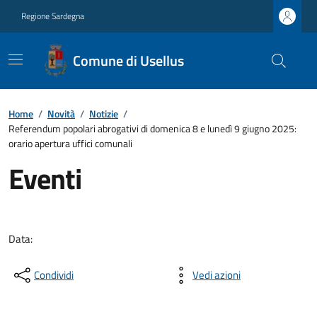
Regione Sardegna
Comune di Usellus
Home
/
Novità
/
Notizie
/
Referendum popolari abrogativi di domenica 8 e lunedì 9 giugno 2025:
orario apertura uffici comunali
Eventi
Data:
Condividi
Vedi azioni