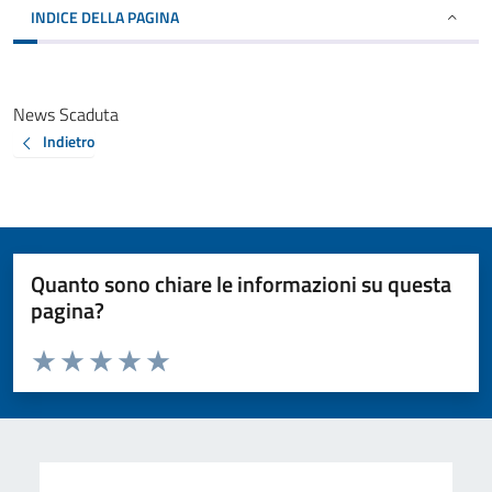
INDICE DELLA PAGINA
News Scaduta
Indietro
Quanto sono chiare le informazioni su questa
pagina?
Valuta da 1 a 5 stelle la pagina
Valuta 1 stelle su 5
Valuta 2 stelle su 5
Valuta 3 stelle su 5
Valuta 4 stelle su 5
Valuta 5 stelle su 5