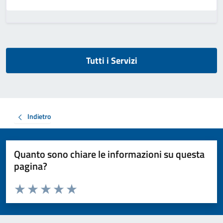
Tutti i Servizi
Indietro
Quanto sono chiare le informazioni su questa
pagina?
Valuta da 1 a 5 stelle la pagina
Valuta 1 stelle su 5
Valuta 2 stelle su 5
Valuta 3 stelle su 5
Valuta 4 stelle su 5
Valuta 5 stelle su 5